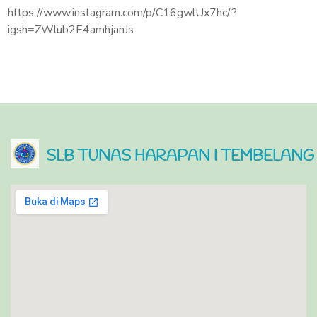
https://www.instagram.com/p/C16gwlUx7hc/?
igsh=ZWlub2E4amhjanJs
SLB TUNAS HARAPAN I TEMBELANG