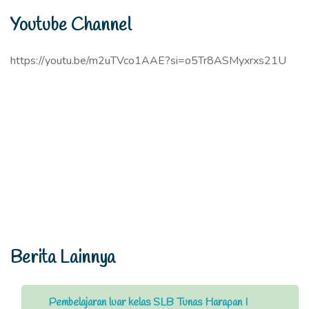
Youtube Channel
https://youtu.be/m2uTVco1AAE?si=o5Tr8ASMyxrxs21U
Berita Lainnya
Pembelajaran luar kelas SLB Tunas Harapan I