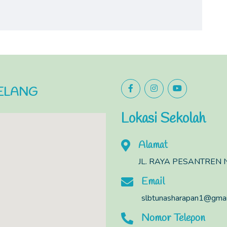
BELANG
Lokasi Sekolah
Alamat
JL. RAYA PESANTREN N
Email
slbtunasharapan1@gmai
Nomor Telepon