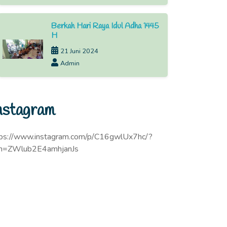
Berkah Hari Raya Idul Adha 1445
H
21 Juni 2024
Admin
nstagram
tps://www.instagram.com/p/C16gwlUx7hc/?
sh=ZWlub2E4amhjanJs