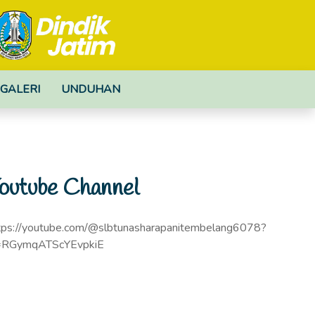
GALERI
UNDUHAN
outube Channel
tps://youtube.com/@slbtunasharapanitembelang6078?
=RGymqATScYEvpkiE