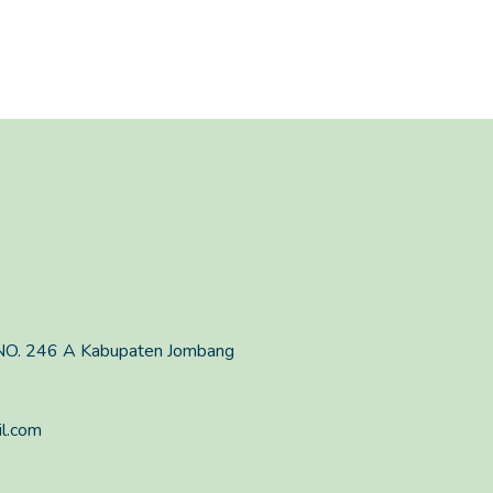
O. 246 A Kabupaten Jombang
l.com