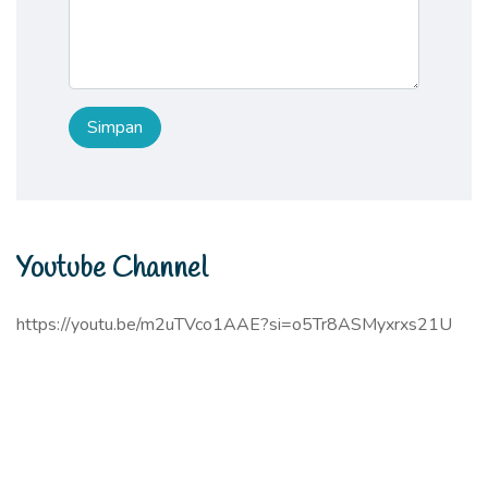
Youtube Channel
https://youtu.be/m2uTVco1AAE?si=o5Tr8ASMyxrxs21U