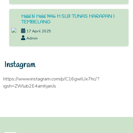
Halal bi Halal 1446 H SLB TUNAS HARAPAN I
TEMBELANG
17 April 2025
Admin
Instagram
https://www.instagram.com/p/C16gwlUx7hc/?
igsh=ZWlub2E4amhjanJs