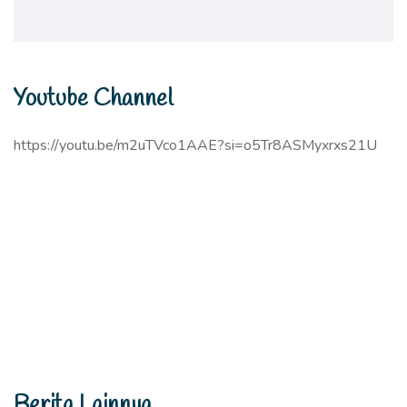
Youtube Channel
https://youtu.be/m2uTVco1AAE?si=o5Tr8ASMyxrxs21U
Berita Lainnya