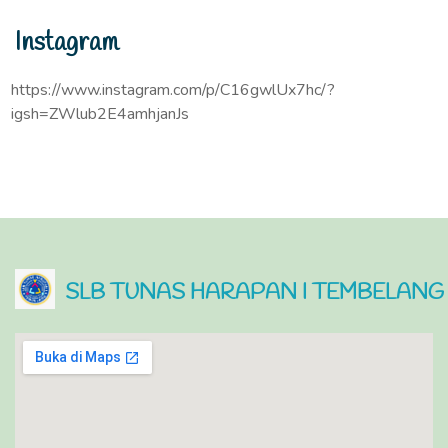
Instagram
https://www.instagram.com/p/C16gwlUx7hc/?
igsh=ZWlub2E4amhjanJs
SLB TUNAS HARAPAN I TEMBELANG