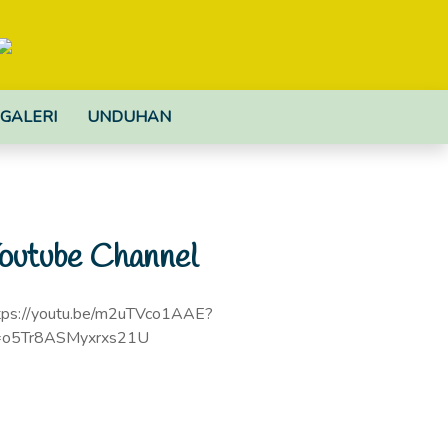
GALERI
UNDUHAN
outube Channel
tps://youtu.be/m2uTVco1AAE?
=o5Tr8ASMyxrxs21U