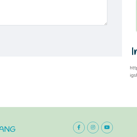
I
ht
ig
LANG