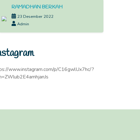
RAMADHAN BERKAH
23 Desember 2022
Admin
nstagram
tps://www.instagram.com/p/C16gwlUx7hc/?
sh=ZWlub2E4amhjanJs