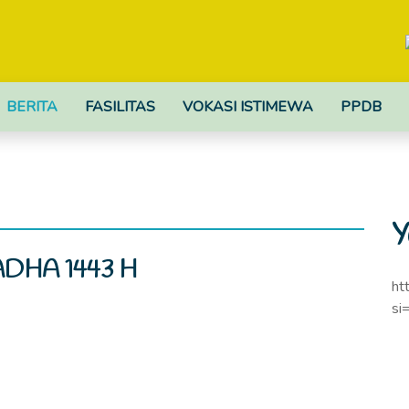
BERITA
FASILITAS
VOKASI ISTIMEWA
PPDB
Y
ADHA 1443 H
ht
si