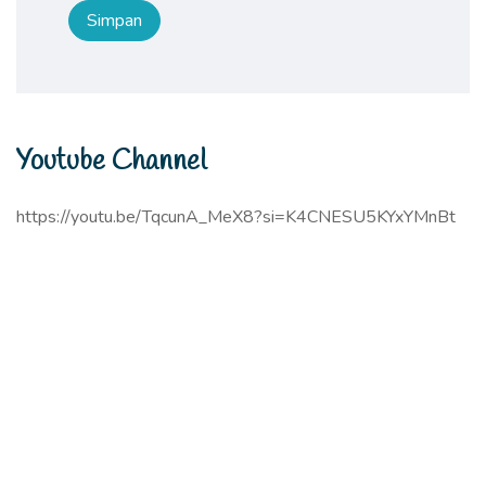
Youtube Channel
https://youtu.be/TqcunA_MeX8?si=K4CNESU5KYxYMnBt