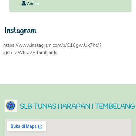
Admin
Instagram
https://www.instagram.com/p/C16gwlUx7hc/?
igsh=ZWlub2E4amhjanJs
SLB TUNAS HARAPAN I TEMBELANG