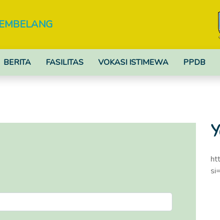
TEMBELANG
BERITA
FASILITAS
VOKASI ISTIMEWA
PPDB
Y
ht
si