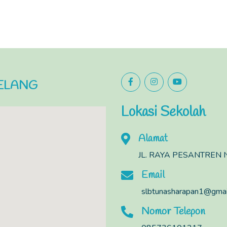
BELANG
Lokasi Sekolah
Alamat
JL. RAYA PESANTREN N
Email
slbtunasharapan1@gmai
Nomor Telepon