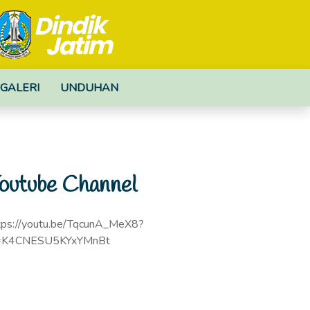
GALERI
UNDUHAN
outube Channel
tps://youtu.be/TqcunA_MeX8?
=K4CNESU5KYxYMnBt