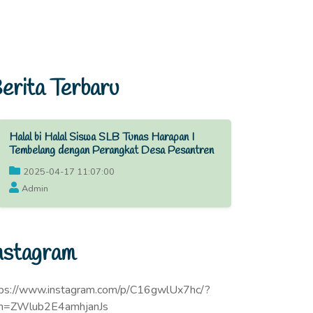
erita Terbaru
Halal bi Halal Siswa SLB Tunas Harapan I
Tembelang dengan Perangkat Desa Pesantren
2025-04-17 11:07:00
Admin
nstagram
tps://www.instagram.com/p/C16gwlUx7hc/?
sh=ZWlub2E4amhjanJs