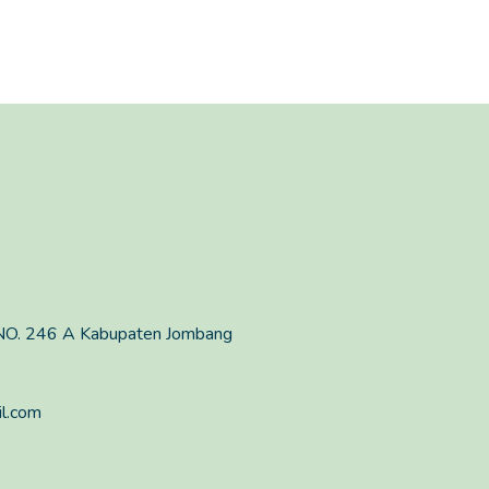
O. 246 A Kabupaten Jombang
l.com