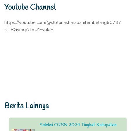
Youtube Channel
https://youtube.com/@slbtunasharapanitembelang6078?
si=RGymqATScYEvpkiE
Berita Lainnya
Seleksi O2SN 2024 Tingkat Kabupaten