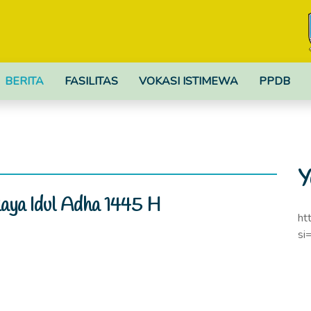
BERITA
FASILITAS
VOKASI ISTIMEWA
PPDB
Y
aya Idul Adha 1445 H
ht
si