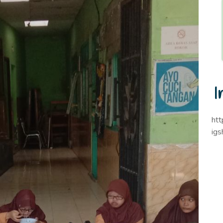
I
ht
ig