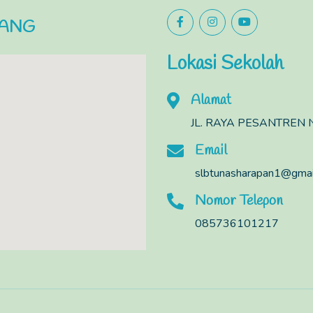
LANG
Lokasi Sekolah
Alamat
JL. RAYA PESANTREN N
Email
slbtunasharapan1@gmai
Nomor Telepon
085736101217