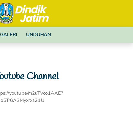
GALERI
UNDUHAN
outube Channel
tps://youtu.be/m2uTVco1AAE?
=o5Tr8ASMyxrxs21U