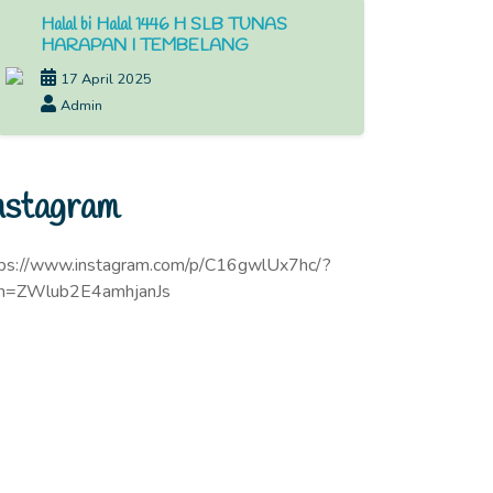
Halal bi Halal 1446 H SLB TUNAS
HARAPAN I TEMBELANG
17 April 2025
Admin
nstagram
tps://www.instagram.com/p/C16gwlUx7hc/?
sh=ZWlub2E4amhjanJs