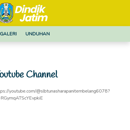
GALERI
UNDUHAN
outube Channel
tps://youtube.com/@slbtunasharapanitembelang6078?
=RGymqATScYEvpkiE