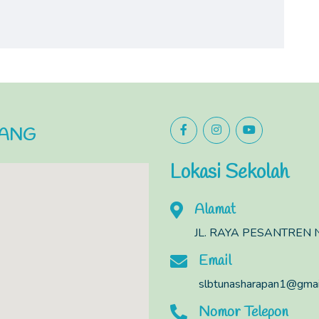
LANG
Lokasi Sekolah
Alamat
JL. RAYA PESANTREN N
Email
slbtunasharapan1@gmai
Nomor Telepon