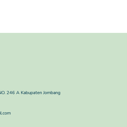
O. 246 A Kabupaten Jombang
l.com