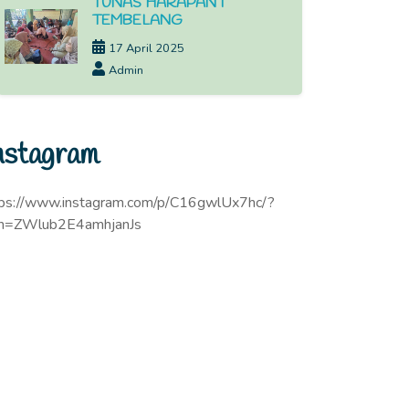
TUNAS HARAPAN I
TEMBELANG
17 April 2025
Admin
nstagram
tps://www.instagram.com/p/C16gwlUx7hc/?
sh=ZWlub2E4amhjanJs