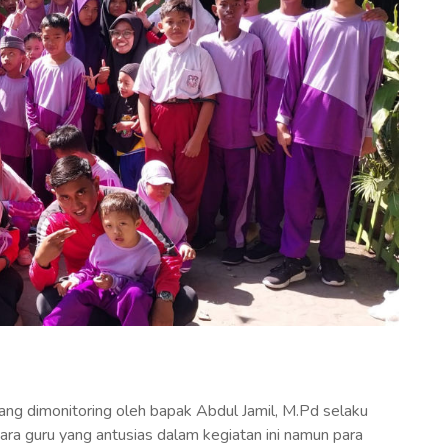
ng dimonitoring oleh bapak Abdul Jamil, M.Pd selaku
a guru yang antusias dalam kegiatan ini namun para