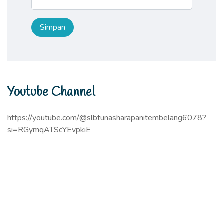
Youtube Channel
https://youtube.com/@slbtunasharapanitembelang6078?
si=RGymqATScYEvpkiE