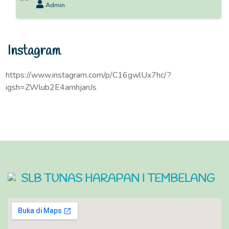
Admin
Instagram
https://www.instagram.com/p/C16gwlUx7hc/?
igsh=ZWlub2E4amhjanJs
SLB TUNAS HARAPAN I TEMBELANG