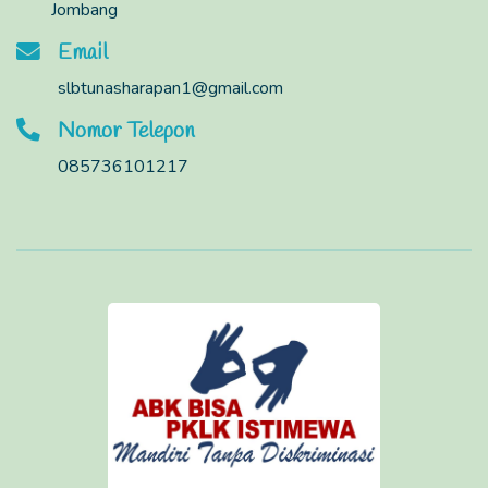
Jombang
Email
slbtunasharapan1@gmail.com
Nomor Telepon
085736101217