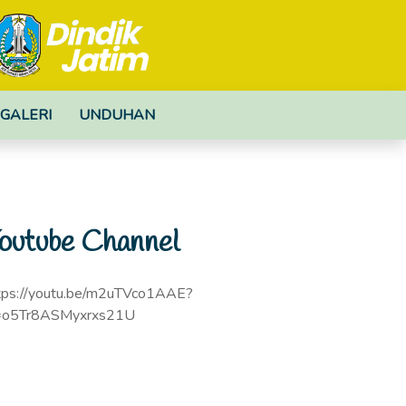
GALERI
UNDUHAN
outube Channel
tps://youtu.be/m2uTVco1AAE?
=o5Tr8ASMyxrxs21U