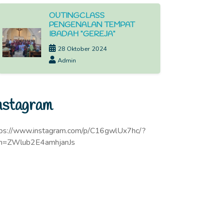
OUTINGCLASS
PENGENALAN TEMPAT
IBADAH "GEREJA"
28 Oktober 2024
Admin
nstagram
tps://www.instagram.com/p/C16gwlUx7hc/?
sh=ZWlub2E4amhjanJs