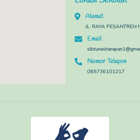
Lokasi Sekolah
Alamat
JL. RAYA PESANTREN N
Email
slbtunasharapan1@gmai
Nomor Telepon
085736101217