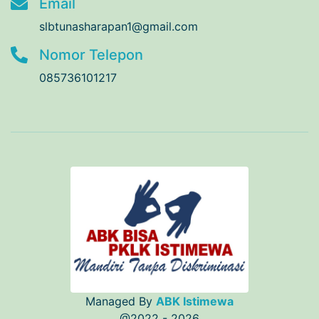
Email
slbtunasharapan1@gmail.com
Nomor Telepon
085736101217
Managed By
ABK Istimewa
@2022 - 2026