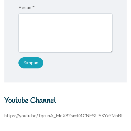
Pesan *
Youtube Channel
https://youtu.be/TqcunA_MeX8?si=K4CNESU5KYxYMnBt