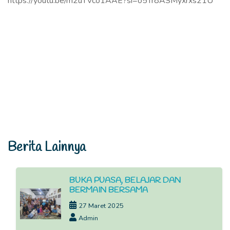
https://youtu.be/m2uTVco1AAE?si=o5Tr8ASMyxrxs21U
Berita Lainnya
BUKA PUASA, BELAJAR DAN
BERMAIN BERSAMA
27 Maret 2025
Admin