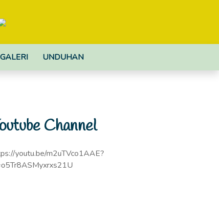
GALERI
UNDUHAN
outube Channel
tps://youtu.be/m2uTVco1AAE?
=o5Tr8ASMyxrxs21U