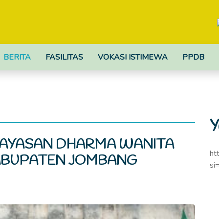
BERITA
FASILITAS
VOKASI ISTIMEWA
PPDB
Y
 YAYASAN DHARMA WANITA
ht
ABUPATEN JOMBANG
si