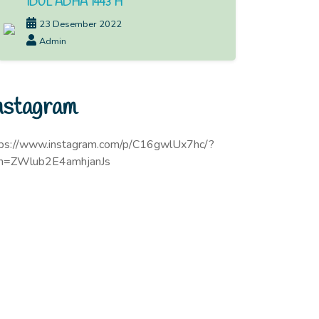
IDUL ADHA 1443 H
23 Desember 2022
Admin
nstagram
tps://www.instagram.com/p/C16gwlUx7hc/?
sh=ZWlub2E4amhjanJs