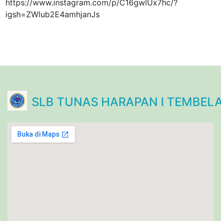
https://www.instagram.com/p/C16gwlUx7hc/?
igsh=ZWlub2E4amhjanJs
SLB TUNAS HARAPAN I TEMBEL