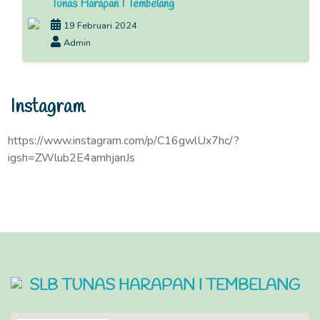
Tunas Harapan I Tembelang
19 Februari 2024
Admin
Instagram
https://www.instagram.com/p/C16gwlUx7hc/?
igsh=ZWlub2E4amhjanJs
SLB TUNAS HARAPAN I TEMBELANG