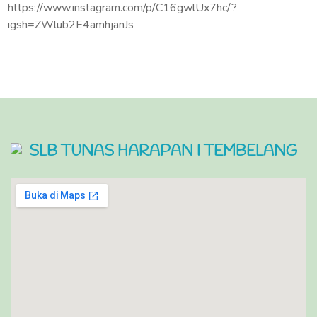
https://www.instagram.com/p/C16gwlUx7hc/?
igsh=ZWlub2E4amhjanJs
SLB TUNAS HARAPAN I TEMBELANG