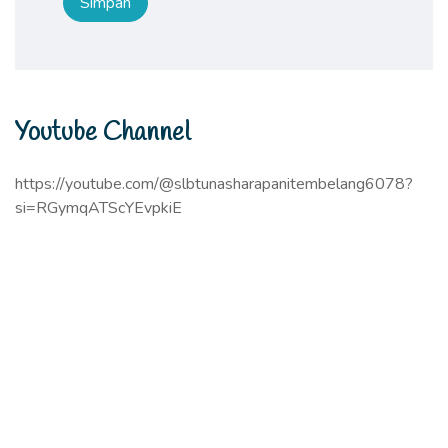
Youtube Channel
https://youtube.com/@slbtunasharapanitembelang6078?
si=RGymqATScYEvpkiE