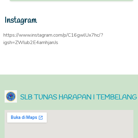
Instagram
https://www.instagram.com/p/C16gwlUx7hc/?
igsh=ZWlub2E4amhjanJs
SLB TUNAS HARAPAN I TEMBELANG